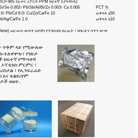
(ICP-MS የፈተና ሪፖርት PPM ከፍተኛ እያንዳንዱ)
Si/Se 0.002፣ Pb/Sb/Al/Bi/Zn 0.003፣ Ca 0.005
PCT %
6.0፣ Pb/Cd 8.0፣ Cu/Zn/Ca/Fe 10
ጠቅላላ ≤50
Sb/Ag/Ca/Fe 1.0
ጠቅላላ ≤10
thylene) ጠርሙስ ውስጥ በታሸገ የፕላስቲክ ከረጢት ፣ ከካርቶን ሳጥን ውጭ
ጀት ጥቅም ላይ የሚውለው
ክ-ተለዋዋጭ፣ የገጽታ
ሮች ከፍተኛ የማጣቀሻ
ር ኦፕቲክስ ምርምር ፣
ክሪስታል ፣ የኢንፍራሬድ
 እና ቴልዩሪየም
ዶች ወዘተ.