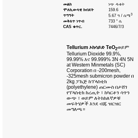
መልክ
ነጭ ዱቄት
ሞለኪውላዊ ክብደት
159.6
3
ጥግግት
5.67 ግ / ሴሜ
መቅለጥ ነጥብ
733 ° ሴ
CAS ቁጥር.
7446/7/3
Tellurium ኦክሳይድ TeO
ወይም
2
Tellurium Dioxide 99.9%,
99.99% እና 99.999% 3N 4N 5N
at Western Minmetals (SC)
Corporation በ -200mesh,
-325mesh submicron powder በ
2kg ፓኬጅ ከፕላስቲክ
(polyethylene) ጠርሙስ በታሸገ
የፕላስቲክ ከረጢት ፣ ከካርቶን ሳጥን
ውጭ ፣ ወይም ለትክክለኛዎቹ
መፍትሄዎች እንደ ብጁ ዝርዝር
መግለጫ።