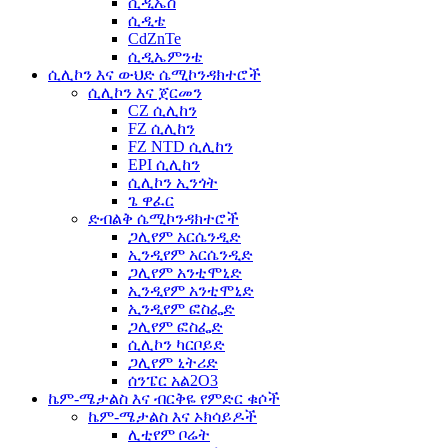
ሲዲኤስ
ሲዲቴ
CdZnTe
ሲዲኤምንቴ
ሲሊኮን እና ውህድ ሴሚኮንዳክተሮች
ሲሊኮን እና ጀርመን
CZ ሲሊከን
FZ ሲሊከን
FZ NTD ሲሊከን
EPI ሲሊከን
ሲሊኮን ኢንጎት
ጌ ዋፈር
ድብልቅ ሴሚኮንዳክተሮች
ጋሊየም አርሴንዲድ
ኢንዲየም አርሴንዲድ
ጋሊየም አንቲሞኒድ
ኢንዲየም አንቲሞኒድ
ኢንዲየም ፎስፌድ
ጋሊየም ፎስፌድ
ሲሊኮን ካርቦይድ
ጋሊየም ኒትሪድ
ሰንፔር አል2O3
ኬም-ሜታልስ እና ብርቅዬ የምድር ቁሶች
ኬም-ሜታልስ እና ኦክሳይዶች
ሊቲየም ቦሬት