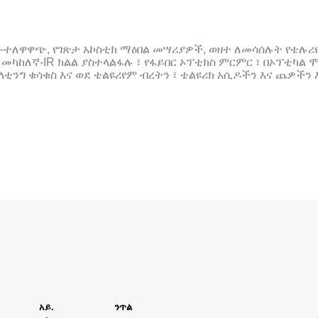
ታ-ኦፕቲክ-ተለዋዋጭ, የገጽታ አኮስቲክ ማዕበል መሣሪያዎች, ወዘተ ለመሳሰሉት የቴ
ካከለኛ-IR ክልል ያስተላልፋሉ ፣ የፋይበር ኦፕቲክስ ምርምር ፣ በኦፕቲካል ሞ
ንግ ቁሳቁስ እና ወደ ቴልዩሪየም ብረትን ፣ ቴልዩሪክ አሲዶችን እና ጨዎችን 
አይ.
ንጥል