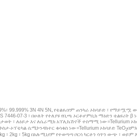
99%፣ 99.999% 3N 4N 5N
,
የቴልዩሪየም ጠንካራ ኦክሳይድ ፣ የማይሟሟ ውሃ
AS 7446-07-3 ፣ በሁለት የተለያዩ የቢጫ ኦርቶሆምቢክ ማዕድን ቴልዩሪት β ነ
ስታወት ፣ ለዕይታ እና ለሴራሚክ አፕሊኬሽኖች ተስማሚ ነው።Tellurium ኦክ
ስታ-ኦፕቲካል ሴሚኮንዳክተር ቁሳቁስ ነው።Tellurium ኦክሳይድ TeO
በምእ
2
ም 1kg ፣ 2kg ፣ 5kg በአሉሚኒየም የተወጣጣ ቦርሳ ካርቶን ሳጥን ውጭ ፣ ወ