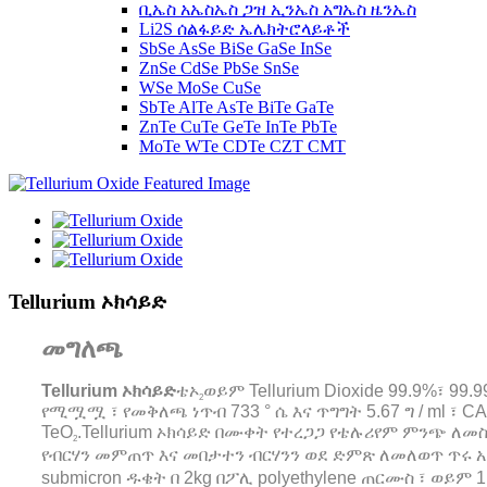
ቢኤስ አኤስኤስ ጋዝ ኢንኤስ አግኤስ ዜንኤስ
Li2S ሰልፋይድ ኤሌክትሮላይቶች
SbSe AsSe BiSe GaSe InSe
ZnSe CdSe PbSe SnSe
WSe MoSe CuSe
SbTe AlTe AsTe BiTe GaTe
ZnTe CuTe GeTe InTe PbTe
MoTe WTe CDTe CZT CMT
Tellurium ኦክሳይድ
መግለጫ
Tellurium ኦክሳይድ
ቴኦ
ወይም Tellurium Dioxide 99.9%፣ 99.
2
የሚሟሟ ፣ የመቅለጫ ነጥብ 733 ° ሴ እና ጥግግት 5.67 ግ / ml ፣ C
TeO
.Tellurium ኦክሳይድ በሙቀት የተረጋጋ የቴሉሪየም ምንጭ ለመ
2
የብርሃን መምጠጥ እና መበታተን ብርሃንን ወደ ድምጽ ለመለወጥ ጥሩ አኮ
submicron ዱቄት በ 2kg በፖሊ polyethylene ጠርሙስ ፣ ወይ