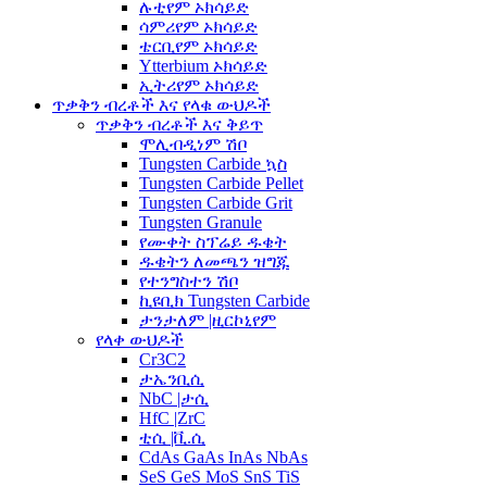
ሉቲየም ኦክሳይድ
ሳምሪየም ኦክሳይድ
ቴርቢየም ኦክሳይድ
Ytterbium ኦክሳይድ
ኢትሪየም ኦክሳይድ
ጥቃቅን ብረቶች እና የላቁ ውህዶች
ጥቃቅን ብረቶች እና ቅይጥ
ሞሊብዲነም ሽቦ
Tungsten Carbide ኳስ
Tungsten Carbide Pellet
Tungsten Carbide Grit
Tungsten Granule
የሙቀት ስፕሬይ ዱቄት
ዱቄትን ለመጫን ዝግጁ
የተንግስተን ሽቦ
ኪዩቢክ Tungsten Carbide
ታንታለም |ዚርኮኒየም
የላቀ ውህዶች
Cr3C2
ታኤንቢሲ
NbC |ታሲ
HfC |ZrC
ቲሲ |ቪ.ሲ
CdAs GaAs InAs NbAs
SeS GeS MoS SnS TiS