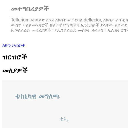
መተግበሪያዎች
Tellurium ኦክሳይድ እንደ አኮስት-ኦፕቲካል deflector, አኮስ
ውስጥ ፣ ልዩ መነጽሮች ከፍተኛ የማጣቀሻ ኢንዴክሶች ያላቸው እና ወደ መ
ኢንፍራሬድ መሳሪያዎች ፣ የኢንፍራሬድ መስኮት ቁሳቁስ ፣ ኤሌክትሮፕላቲ
አሁን ይጠይቁ
ዝርዝሮች
መለያዎች
ቴክኒካዊ መግለጫ
ቴኦ
2