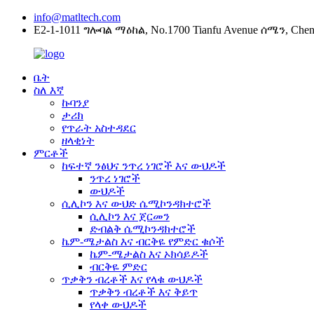
info@matltech.com
E2-1-1011 ግሎባል ማዕከል, No.1700 Tianfu Avenue ሰሜን, Chen
ቤት
ስለ እኛ
ኩባንያ
ታሪክ
የጥራት አስተዳደር
ዘላቂነት
ምርቶች
ከፍተኛ ንፅህና ንጥረ ነገሮች እና ውህዶች
ንጥረ ነገሮች
ውህዶች
ሲሊኮን እና ውህድ ሴሚኮንዳክተሮች
ሲሊኮን እና ጀርመን
ድብልቅ ሴሚኮንዳክተሮች
ኬም-ሜታልስ እና ብርቅዬ የምድር ቁሶች
ኬም-ሜታልስ እና ኦክሳይዶች
ብርቅዬ ምድር
ጥቃቅን ብረቶች እና የላቁ ውህዶች
ጥቃቅን ብረቶች እና ቅይጥ
የላቀ ውህዶች