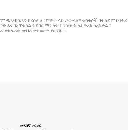
ሉሪየም ዳይኦክሳይድ ክሪስታል ዝግጅት ላይ ይውላል። ቁሳቁሶች በተለይም በባትሪ
ገድ እና በኦፕቲካል ፋይበር ማጉላት ፣ ፓይዞ-ኤሌክትሪክ ክሪስታል ፣
እና የቴሉሪድ ውህዶችን ወዘተ ያዘጋጁ ።
መደበኛ ዝርዝር