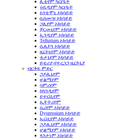
ሊቲየም ካርቦኔት
ሩቢዲየም ካርቦኔት
አንቲሞኒ ኦክሳይድ
ቢስሙዝ ኦክሳይድ
ጋሊየም ኦክሳይድ
ጀርመኒየም ኦክሳይድ
ኢንዲየም ኦክሳይድ
Tellurium ኦክሳይድ
ሲሊኮን ኦክሳይድ
ዚርኮኒየም ኦክሳይድ
ቲታኒየም ኦክሳይድ
ይቲሪያ-የተረጋጋ ዚርኮኒያ
ብርቅዬ ምድር
ጋዶሊኒየም
ሆልሚየም
ሳምሪየም
ስካንዲየም
ይተርቢየም
ኢትትሪየም
ሴሪየም ኦክሳይድ
Dysprosium ኦክሳይድ
ኤርቢየም ኦክሳይድ
ጋዶሊኒየም ኦክሳይድ
ሆልሚየም ኦክሳይድ
ላንታነም ኦክሳይድ