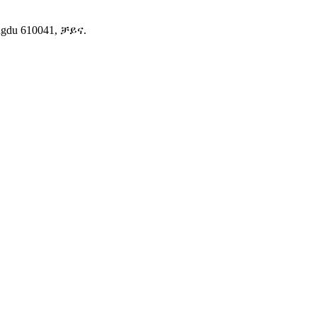
gdu 610041, ቻይና.