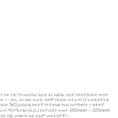
 ነው ነገር ግን በጠንካራ አሲድ እና አልካሊ ብረት ሃይድሮክሳይድ ውስጥ
ው ። - ቴኦ
, እና ሰው ሠራሽ, ቀለም የሌለው ቴትራጎን (ፓራቴሉይት) α-
2
ሳይድ TeO
ክሪስታል ከፍተኛ የኦፕቲካል ግብረ-ሰዶማዊነት ፣ ዝቅተኛ
2
ራብ ሚንሜታልስ (አ.ሲ.) ኮርፖሬሽን መጠን -200mesh ፣ -325mesh
ይም እንደ ብጁ መግለጫ ወደ ፍፁም መፍትሄዎች። .