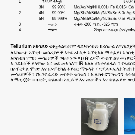
ንጽህና ቲኦ
≥
1
ንጽህና 
2
3N
99.90%
Mg/Ag/Mg/Ni 0.001፣ Fe 0.015፣ Cd/
2
4N
99.99%
Mg/Sb/Al/Bi/Mg/Ni/Si/Se 5.0፣ Ag 
5N
99.999%
Mg/Al/Bi/Cu/Mg/Ni/Si/Se 0.5፣ Pb/
3
መጠን
ዱቄት -200 ሜሽ, -325 ሜሽ
4
ማሸግ
2kgs በፕላስቲክ (polye
Tellurium ኦክሳይድ
ቴኦ
ቴልዩሪየም ዳይኦክሳይድ ክሪስታል ለማዘጋ
2
ለአኮውቶ-ኦፕቲክ መሳሪያዎች እንደ አኮስታ-ኦፕቲካል ማቀፊያ፣ አኮስቲ
አኮስቲክ ሞገድ መሳሪያዎች ወዘተ ነው። በባትሪዎች ውስጥ ልዩ መነጽ
ኢንዴክሶች ያላቸው እና ወደ መካከለኛ IR ክልል ያስተላልፋሉ ፣ የፋይበ
በኦፕቲካል ሞገድ እና በኦፕቲካል ፋይበር ማጉላት ፣ የፓይዞ-ኤሌክትሪክ 
መሳሪያዎች ፣ የኢንፍራሬድ መስኮት ቁሳቁስ ፣ ኤሌክትሮፕላቲንግ ቁሳቁስ
ለማዘጋጀት ። ብረት, ቴልዩሪክ አሲዶች እና ጨዎችን እና ቴልራይድ ውህ