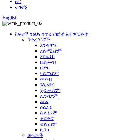
ዜና
ተገናኝ
English
ከፍተኛ ንፅህና ንጥረ ነገሮች እና ውህዶች
ንጥረ ነገሮች
አንቲሞኒ
አሉሚኒየም
አርሴኒክ
ቢስሙዝ
ቦሮን
ካድሚየም
መዳብ
ገሊኦም
ጀርመኒየም
ኢንዲየም
መራ
ሰልፈር
ሴሊኒየም
ቆርቆሮ
ቴሉሪየም
ዚንክ
ውህዶች