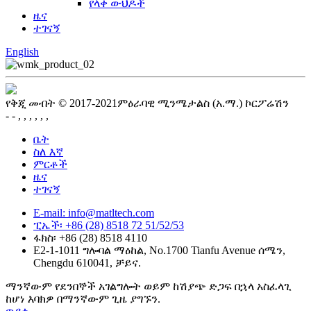
የላቀ ውህዶች
ዜና
ተገናኝ
English
የቅጂ መብት © 2017-2021ምዕራባዊ ሚንሜታልስ (አ.ማ.) ኮርፖሬሽን
- - , , , , , ,
ቤት
ስለ እኛ
ምርቶች
ዜና
ተገናኝ
E-mail: info@matltech.com
ፒኤች፡ +86 (28) 8518 72 51/52/53
ፋክስ፡ +86 (28) 8518 4110
E2-1-1011 ግሎባል ማዕከል, No.1700 Tianfu Avenue ሰሜን,
Chengdu 610041, ቻይና.
ማንኛውም የደንበኞች አገልግሎት ወይም ከሽያጭ ድጋፍ በኋላ አስፈላጊ
ከሆነ እባክዎ በማንኛውም ጊዜ ያግኙን.