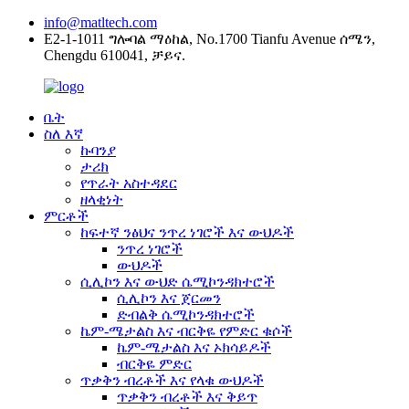
info@matltech.com
E2-1-1011 ግሎባል ማዕከል, No.1700 Tianfu Avenue ሰሜን,
Chengdu 610041, ቻይና.
ቤት
ስለ እኛ
ኩባንያ
ታሪክ
የጥራት አስተዳደር
ዘላቂነት
ምርቶች
ከፍተኛ ንፅህና ንጥረ ነገሮች እና ውህዶች
ንጥረ ነገሮች
ውህዶች
ሲሊኮን እና ውህድ ሴሚኮንዳክተሮች
ሲሊኮን እና ጀርመን
ድብልቅ ሴሚኮንዳክተሮች
ኬም-ሜታልስ እና ብርቅዬ የምድር ቁሶች
ኬም-ሜታልስ እና ኦክሳይዶች
ብርቅዬ ምድር
ጥቃቅን ብረቶች እና የላቁ ውህዶች
ጥቃቅን ብረቶች እና ቅይጥ