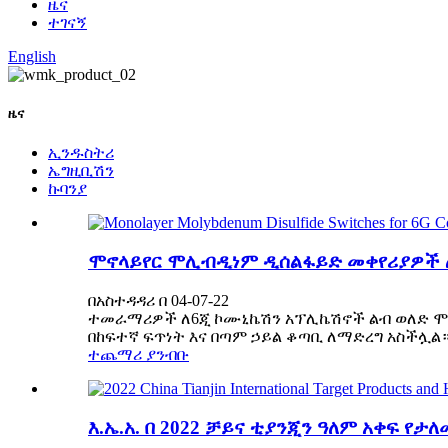
ዜና
ተገናኝ
English
ዜና
ኢንዱስትሪ
ኤግዚቢሽን
ኩባንያ
ሞኖላይየር ሞሊብዲነም ዲሰልፋይድ መቀየሪያዎች ለ
በአስተዳዳሪ በ 04-07-22
ተመራማሪዎች ለ6ጂ ኮሙኒኬሽን አፕሊኬሽኖች ልብ ወለድ ሞኖ
በከፍተኛ ፍጥነት እና በጣም ኃይል ቆጣቢ ለማድረግ አስችሏል።የ
ተጨማሪ ያንብቡ
እ.ኤ.አ. በ 2022 ቻይና ቲያንጂን ዓለም አቀፍ የ