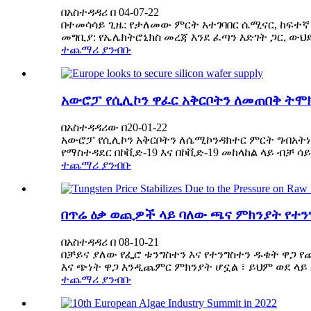
በአስተዳዳሪ በ 04-07-22
በተመሳሳይ ጊዜ: የታለመው ምርት አተገባበር ሴሚናር, ከፍተኛ 
መግቢያ: የኤሌክትሮኒክስ መረጃ እንደ ፈጣን እድገት ጋር, ውህደት
ተጨማሪ ያንብቡ
አውሮፓ የሲሊኮን ዋፈር አቅርቦትን ለመጠበቅ ትሞ
በአስተዳዳሪው በ20-01-22
አውሮፓ የሲሊኮን አቅርቦትን ለሴሚኮንዳክተር ምርት ግብአትነ
የማስተዳደር በኮቪድ-19 እና በኮቪድ-19 መከላከል ላይ ብቻ ሳ
ተጨማሪ ያንብቡ
በጥሬ ዕቃ ወጪዎች ላይ ባለው ጫና ምክንያት የተን
በአስተዳዳሪ በ 08-10-21
በቻይና ያለው የፌሮ ቱንግስተን እና የተንግስተን ዱቄት ዋጋ የ
እና ጭነት ዋጋ እንዲጨምር ምክንያት ሆኗል ፣ ይህም ወደ ላይ 
ተጨማሪ ያንብቡ