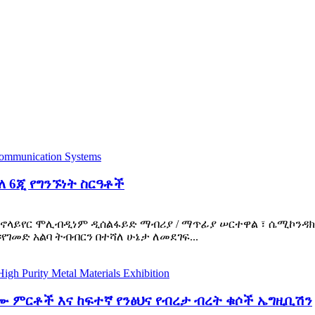
 6ጂ የግንኙነት ስርዓቶች
ላይየር ሞሊብዲነም ዲሰልፋይድ ማብሪያ / ማጥፊያ ሠርተዋል ፣ ሴሚኮንዳክተ
ገመድ አልባ ትብብርን በተሻለ ሁኔታ ለመደገፍ...
ታለሙ ምርቶች እና ከፍተኛ የንፅህና የብረታ ብረት ቁሶች ኤግዚቢሽን