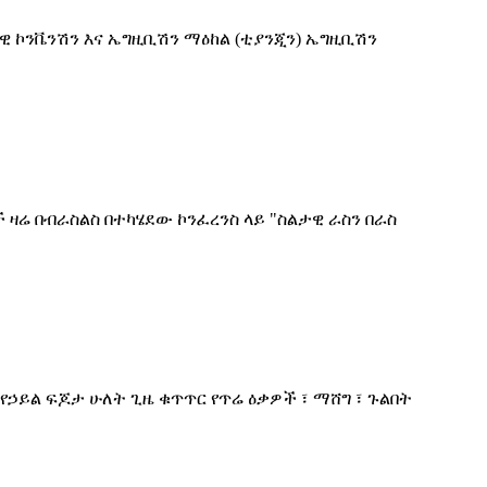
ራዊ ኮንቬንሽን እና ኤግዚቢሽን ማዕከል (ቲያንጂን) ኤግዚቢሽን
ሬ በብራስልስ በተካሄደው ኮንፈረንስ ላይ "ስልታዊ ራስን በራስ
የኃይል ፍጆታ ሁለት ጊዜ ቁጥጥር የጥሬ ዕቃዎች ፣ ማሸግ ፣ ጉልበት