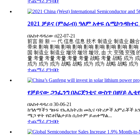
ተጨማሪ ያንብቡ
2021 ቻይና (ምዕራብ) ዓለም አቀፍ ሴሚኮንዳክተር
በአስተዳዳሪው በ22-07-21
前言 新 新 一 代 信息 信息 技术 制造业 制造业 融合
带来 影响 影响 影响 影响 影响 影响 影响 影响 影响 
国 制造业 制造业 增效 增效 增效, 由 大 变强 变强 
量 考量 考量 考量 考量 考量 战略 考量 战略 成为 
成为 成为 成为 战略 战略 成为 成为 战略 战略 成为 考
ተጨማሪ ያንብቡ
የቻይናው ጋንፌንግ በአርጀንቲና ውስጥ በፀሃይ ሊቲ
በአስተዳዳሪ በ 30-06-21
ከዓለማችን ግዙፍ የኤሌክትሪክ መኪና ባትሪዎች አምራቾች አንዱ
ሜጋ ዋት የፎቶቮልታይክ ሲስተም ይጠቀማል...
ተጨማሪ ያንብቡ