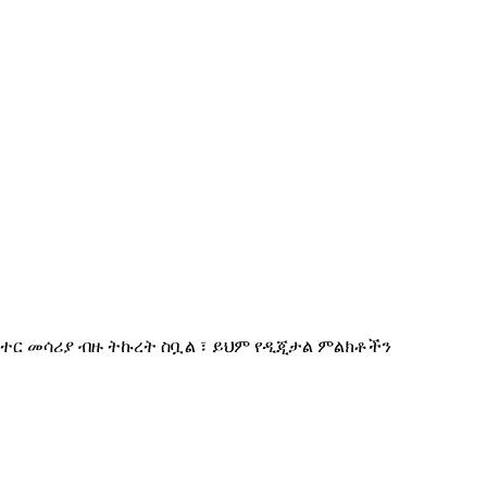
ር መሳሪያ ብዙ ትኩረት ስቧል ፣ ይህም የዲጂታል ምልክቶችን