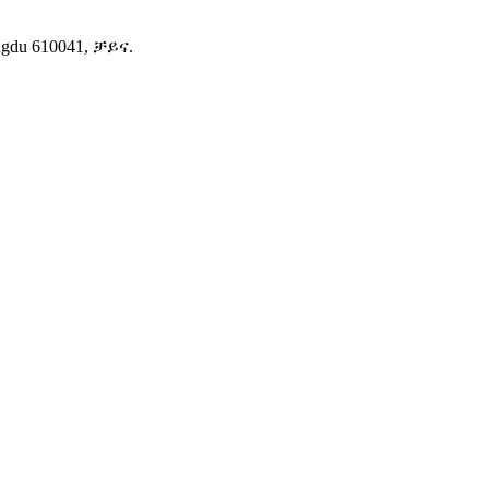
gdu 610041, ቻይና.