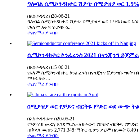
ግሎባል ሴሚኮንዳክተር ሽያጭ በሚያዝያ ወር 1.9%
በአስተዳዳሪ በ28-06-21
ግሎባል ሴሚኮንዳክተር ሽያጭ በሚያዝያ ወር 1.9% ከወር እስከ 
የአለም አቀፍ ሽያጭ o...
ተጨማሪ ያንብቡ
ሴሚኮንዳክተር ኮንፈረንስ 2021 በናንጂንግ ይጀምራ
በአስተዳዳሪ በ15-06-21
የአለም ሴሚኮንዳክተር ኮንፈረንስ በናንጂንግ ጂያንግሱ ግዛት 
ማኑፋክቱ ...
ተጨማሪ ያንብቡ
በሚያዝያ ወር የቻይና ብርቅዬ ምድር ወደ ውጭ ት
በአስተዳዳሪው በ20-05-21
የጉምሩክ መረጃ እንደሚያመለክተው፣ የቻይና ብርቅዬ የምድር ብረ
ጠቅላላ መጠን 2,771.348 ሜትር ሲሆን ይህም በአመት 8.49
ተጨማሪ ያንብቡ