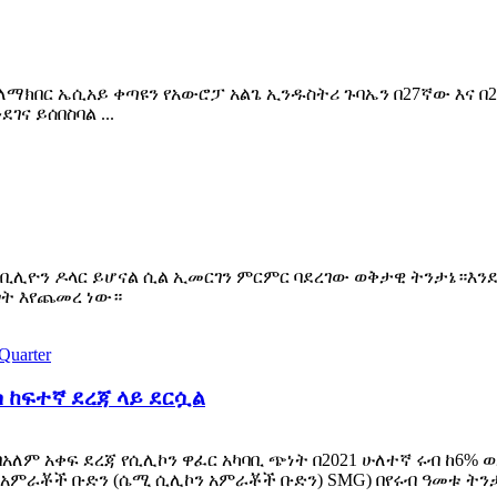
ለማክበር ኤሲአይ ቀጣዩን የአውሮፓ አልጌ ኢንዱስትሪ ጉባኤን በ27ኛው እና በ2
ና ይሰበስባል ...
7.70 ቢሊዮን ዶላር ይሆናል ሲል ኢመርገን ምርምር ባደረገው ወቅታዊ ትንታኔ።እ
ጎት እየጨመረ ነው።
 ከፍተኛ ደረጃ ላይ ደርሷል
 — በአለም አቀፍ ደረጃ የሲሊኮን ዋፈር አካባቢ ጭነት በ2021 ሁለተኛ ሩብ ከ
 አምራቾች ቡድን (ሴሚ ሲሊኮን አምራቾች ቡድን) SMG) በየሩብ ዓመቱ ትን