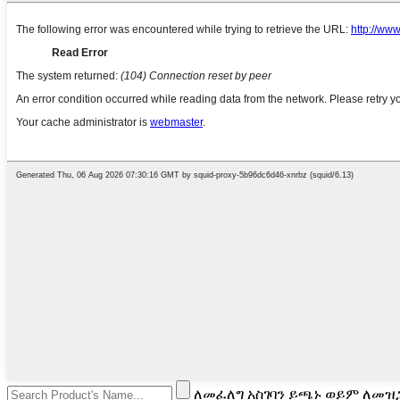
ለመፈለግ አስገባን ይጫኑ ወይም ለመዝጋ