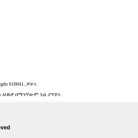
gdu 610041, ቻይና.
 እባክዎ በማንኛውም ጊዜ ያግኙን.