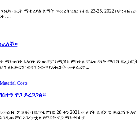
ንፅህና ብረት ማቴሪያል ልማት መድረክ ጊዜ: ነሐሴ 23-25, 2022 ቦታ: ብሔ
. ...
ክራለች።
ት ማስጠበቅ አለባት የአውሮፓ ኮሚሽኑ ምክትል ፕሬዝዳንት ማሮሽ ሼፌኮቪች ዛ
ይሆን ለአውሮፓ ወሳኝ ነው። የአቅርቦት መቆራረጥ...
ግስተን ዋጋ ይረጋጋል።
ጨመረበት ምልክት በሴፕቴምበር 28 ቀን 2021 መታየት ሲጀምር ወረርሽኙ እና 
እንዲጨምር አበረታቷል የምርት ዋጋ ማስተካከያ....