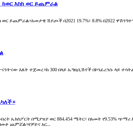
 ከወር እስከ ወር ይጨምራል
ወር ይጨምራል።አመታዊ ሽያጮች በ2021 19.7%፣ 8.8% በ2022 ዋሽንግተን -
ል
በትናንትናው እለት ተጀመረ።ከ 300 በላይ ኤግዚቢሽኖች በኮንፈረንሱ ላይ ተሳ
ልካለች።
ት ኤክስፖርት በሚያዝያ ወር 884.454 ሜትር፣ በአመት የ9.53% ጭማሪ እና
 በመቶ ጨምሯል።የቻይና አር...