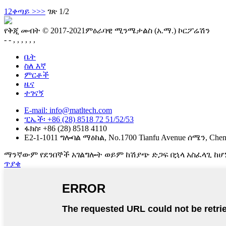
1
2
ቀጣይ >
>>
ገጽ 1/2
የቅጂ መብት © 2017-2021ምዕራባዊ ሚንሜታልስ (አ.ማ.) ኮርፖሬሽን
- - , , , , , ,
ቤት
ስለ እኛ
ምርቶች
ዜና
ተገናኝ
E-mail: info@matltech.com
ፒኤች፡ +86 (28) 8518 72 51/52/53
ፋክስ፡ +86 (28) 8518 4110
E2-1-1011 ግሎባል ማዕከል, No.1700 Tianfu Avenue ሰሜን, Chen
ማንኛውም የደንበኞች አገልግሎት ወይም ከሽያጭ ድጋፍ በኋላ አስፈላጊ ከሆነ
ጥያቄ