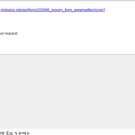
ት Esc ን ይጫኑ