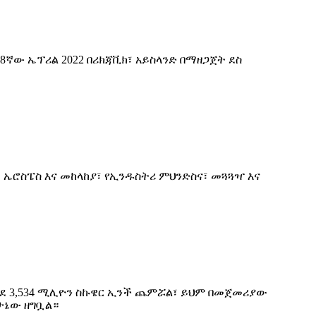
8ኛው ኤፕሪል 2022 በሪክጃቪክ፣ አይስላንድ በማዘጋጀት ደስ
ንደ ኤሮስፔስ እና መከላከያ፣ የኢንዱስትሪ ምህንድስና፣ መጓጓዣ እና
6% ወደ 3,534 ሚሊዮን ስኩዌር ኢንች ጨምሯል፣ ይህም በመጀመሪያው
ታኔው ዘግቧል።