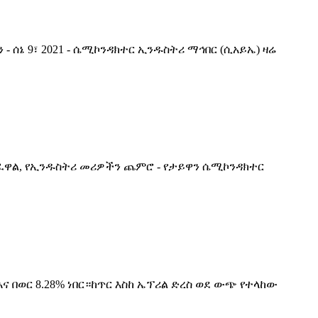
 ሰኔ 9፣ 2021 - ሴሚኮንዳክተር ኢንዱስትሪ ማኅበር (ሲአይኤ) ዛሬ
ትፈዋል, የኢንዱስትሪ መሪዎችን ጨምሮ - የታይዋን ሴሚኮንዳክተር
 በወር 8.28% ነበር።ከጥር እስከ ኤፕሪል ድረስ ወደ ውጭ የተላከው