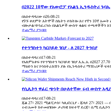
በ2022 10ኛው የአውሮፓ የአልጌ ኢንዱስትሪ ጉባኤ
በአስተዳዳሪው በ26-08-21
የ9ኙ ቀደምት እትሞች ስኬትን ተከትሎ እና የኛን 10ኛ አመት 
ብሎታል።ኮንፈረንሱ በአልጌዎች ውስጥ ቁልፍ ተጫዋቾችን እንደገ
ተጨማሪ ያንብቡ
የተንግስተን ካርቦይድ ገበያ - ለ 2027 ትንበያ
በአስተዳዳሪ በ17-08-21
የአለምአቀፍ የተንግስተን ካርባይድ ገበያ እ.ኤ.አ. በ2027 2
ማዕድን እና ኮንስትራክሽን ያሉ የኢንዱስትሪ ማሽነሪዎች ፍላ
ተጨማሪ ያንብቡ
የሲሊኮን ዋፈር ጭነት በሁለተኛው ሩብ ውስጥ አዲስ
በአስተዳዳሪ በ17-08-21
ጁል 27፣ 2021 ሚልፒታስ፣ ካሊፎርኒያ - ጁላይ 27፣ 2021
ሩብ አመት ከተመዘገበው ታሪካዊ ከፍተኛ ደረጃ፣ ሴሚ ሲሊኮን