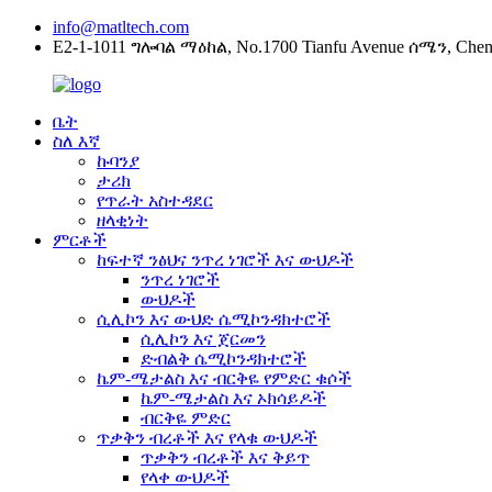
info@matltech.com
E2-1-1011 ግሎባል ማዕከል, No.1700 Tianfu Avenue ሰሜን, Chen
ቤት
ስለ እኛ
ኩባንያ
ታሪክ
የጥራት አስተዳደር
ዘላቂነት
ምርቶች
ከፍተኛ ንፅህና ንጥረ ነገሮች እና ውህዶች
ንጥረ ነገሮች
ውህዶች
ሲሊኮን እና ውህድ ሴሚኮንዳክተሮች
ሲሊኮን እና ጀርመን
ድብልቅ ሴሚኮንዳክተሮች
ኬም-ሜታልስ እና ብርቅዬ የምድር ቁሶች
ኬም-ሜታልስ እና ኦክሳይዶች
ብርቅዬ ምድር
ጥቃቅን ብረቶች እና የላቁ ውህዶች
ጥቃቅን ብረቶች እና ቅይጥ
የላቀ ውህዶች